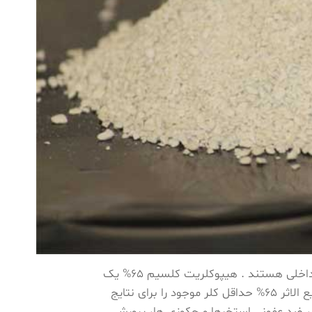
65% مارک نیرو کلر و پارس کلر از محصولات با کیفیت داخلی هستند . هیپوکلریت کلسیم 65% یک
کلر جامد بر پایه پودر است. پودرهای کلر هیپوکلریت کلسیم سریع الاثر 65% حداقل کلر موجود را برای نتایج
ی، ضد عفونی استخرها و جکوزی ها، پرورش