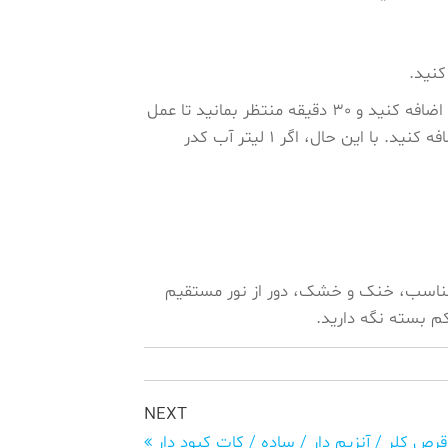
پس از تهیه محلول ذخیره، می توانید مقدار توصیه شده را به آب اضافه کنید و 30 دقیقه منتظر بمانید تا عمل
کند. به عنوان مثال، 1 لیتر آب شفاف، 2 قطره محلول ذخیره را اضافه کنید. با این حال، اگر 1 لیتر آب کدر
یه مناسب، خنک و خشک، دور از نور مستقیم
 بسته نگه دارید.
Next
NEXT
Post
قرص کلر / آنزیم دار / ساده / کات کبود دار