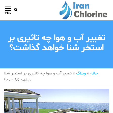
Ski
t
ایران
فروش
MENU
th
انواع
کلروین
conten
قرص
کلر
تغییر آب و هوا چه تاثیری بر
استخر شنا خواهد گذاشت؟
خانه
»
وبلاگ
»
تغییر آب و هوا چه تاثیری بر استخر شنا
خواهد گذاشت؟