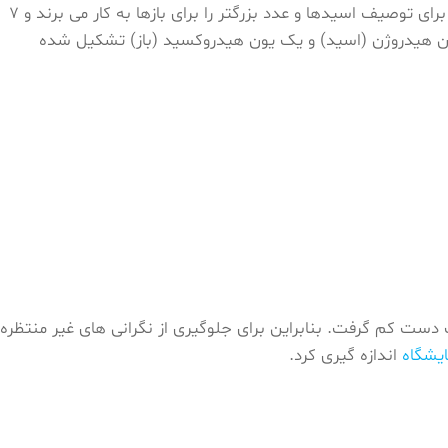
رایج ترین مسئله ای که برای کیفیت آب که باید در نظر گرفته شود، مقدار pH آب است. مقیاس pH از 0 تا 14 است که عدد کوچکتر را برای توصیف اسیدها و عدد بزرگتر را برای بازها به کار می برند و 7
با کیفیت بالا باید در حدود 7 در مقیاس pH قرار داشته باشد. از آنجایی که ترکیب شیمیایی H2O از یک یون هیدروژن (اسید) و یک یون هیدروکسید (باز) تشکیل شده
دست کم گرفت. بنابراین برای جلوگیری از نگرانی های غیر منتظره
ایشگاه
اندازه گیری کرد.