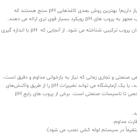
یک گزینه، کاغذهای تورنسل قدیمی با استفاده از تغییر رنگ قرمز و آبی برای تعیین اسیدی یا بازی بودن محلول است. اما ما به اعداد نیاز داریم! بهترین روش بعدی کاغذهایی pH سنج هستند که
رایج ترین پروب pH یا pH متر، دو الکترود (یک مرجع و یک شیشه) را برای اندازه گیری pH ترکیب می کند که در غیر این صورت به عنوان پروب ترکیبی شناخته می شود. از آنجایی که pH با اندازه گیری
گاهی صنعتی و تجاری زمانی که نیاز به بازخوانی مداوم و دقیق است،
استفاده می شوند. به عنوان مثال، یک کارخانه تصفیه آب می ‌تواند یک پروب pH را مستقیماً در یک لوله برای بازخوانی مداوم نصب کند، یا یک آزمایشگاه می‌ تواند تغییرات pH را از طریق واکنش‌های
شیمیایی مختلف اندازه‌ گیری کند. کیت های تست pH آب بهترین گزینه برای تعیین pH آب برای بسیاری از کاربردها از یک استخر شخصی تا تاسیسات صنعتی است. برخی از پروب های رایج pH
ارت مداوم.
ستقیماً در سیستم لوله ‌کشی نصب می شود).